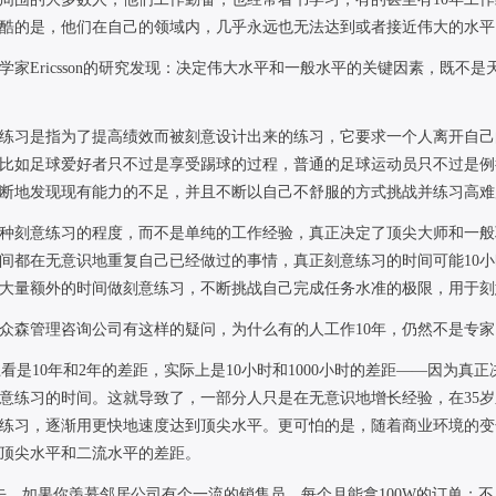
酷的是，他们在自己的领域内，几乎永远也无法达到或者接近伟大的水平
学家
Ericsson
的研究发现：决定伟大水平和一般水平的关键因素，既不是
练习是指为了提高绩效而被刻意设计出来的练习，它要求一个人离开自己
比如足球爱好者只不过是享受踢球的过程，普通的足球运动员只不过是例
断地发现现有能力的不足，并且不断以自己不舒服的方式挑战并练习高难
种刻意练习的程度，而不是单纯的工作经验，真正决定了顶尖大师和一般
间都在无意识地重复自己已经做过的事情，真正刻意练习的时间可能
10
小
大量额外的时间做刻意练习，不断挑战自己完成任务水准的极限，用于刻
众森管理咨询公司有这样的疑问，为什么有的人工作
10
年，仍然不是专家
看是
10
年和
2
年的差距，实际上是
10
小时和
1000
小时的差距——因为真正
意练习的时间。这就导致了，一部分人只是在无意识地增长经验，在
35
岁
练习，逐渐用更快地速度达到顶尖水平。更可怕的是，随着商业环境的变
顶尖水平和二流水平的差距。
去，如果你羡慕邻居公司有个一流的销售员，每个月能拿
100W
的订单；不