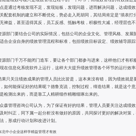
点是通过考核发现不足，发现短板，发现问题，进而解决问题，达成绩效
关配套机制的建立和不断优化，势必走入死胡同，其结局肯定是“填表打
无裨益，甚至适得其反，员工反感、抵触考核，积极性大减，经理层也不
资源部门要结合公司的实际情况，包括公司的企业文化、管理风格、发展
适合企业自身的绩效管理流程和标准，包括绩效目标设定、绩效辅导跟踪
资源部门千万不能闭门造车，要让各个部门都参与进来，这样他们才有积
现在信息化系统软件上运行，这样大大提升绩效管理各个环节的运行效率
结果只关注绩效成果的管理人员比比皆是，这本来没有错，因为绩效就是
，如何能保证好的结果呢？德鲁克说，控制过程，缔造结果，就是这个意
是检测出来的，而是靠工人精耕细作精雕细琢出来的。
众森管理咨询公司认为，为了保证有好的结果，管理人员要关注达成绩效
及时纠正，同下属一起分析没有做好的原因，共同探讨更好的解决对策，
法，形成行动计划和改进计划。
东北中小企业这样学精益管理才有效