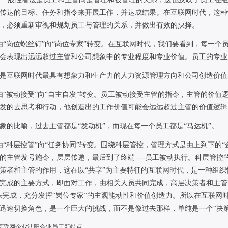
传达的目标、任务和指令来开展工作，并达成结果。在互联网时代，这种
，必须重新审视和规划员工与管理的关系，并做出有效的抉择。
由“岗位螺丝钉”向“岗位专家”转变。在互联网时代，我们要看到，每一个
会表现出远远超过主管和公司想象中的专业程度和专业价值。员工的专业
是互联网时代最具有想象力和生产力的人力资源管理方向和公司创造价值
由“被动接受”向“自主自发”转变。员工被动接受主管的指令，主管的价值
发的去思考和行动，他创造出的工作价值可能会远远超过主管的价值逻辑
象的比喻，过去主管都是“发动机”，而现在每一个员工都是“马达机”。
由“科层控管”向“任务协同”转变。围绕科层管控，管理方式是由上到下的
的主管发号施令，层层传递，最后到了终端
----
员工被动执行。科层管控
策者和主管的作用，这在以“共享”为主要特征的互联网时代，是一种组织
完成的主要方式，即面对工作，由相关人员共同完成，高层决策者和主管
头完成，充分发挥“岗位专家”的主观能动性和价值创造力。所以在互联网
迅速切换角色，是一个巨大的挑战，而不是像过去那样，单纯是一个“决
互联网企业沈阳企业员工新特点