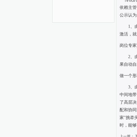
依赖主管
公示认为
1
、
激活，就
岗位专家
2
、
果自动自
做一个形
3
、
中间地带
了高层决
配和协同
家”挑牵
时，能够
上一篇：