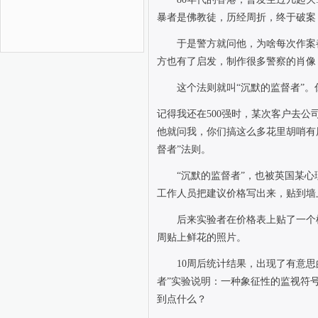
暴者是佛教徒，历经周折，终于破案
于是警方就问他，为啥每次作案
方也有了启发，制作很多警察的肖像
这个法则就叫“沉默的监督者”
记得我还在
500
强时，某次客户去公
他就问我，你们搞这么多花里胡哨有
督者”法则。
“沉默的监督者”，也被英国某
工作人员把建议价格写出来，贴到墙
后来实验者在价格表上贴了一个
周贴上鲜花的照片。
10
周后统计结果，出现了有意思
者”实验说明：一种象征性的监视符
到点什么？