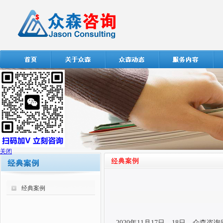
关闭
经典案例
2020
年
11
月
17
日、
18
日，众森咨询