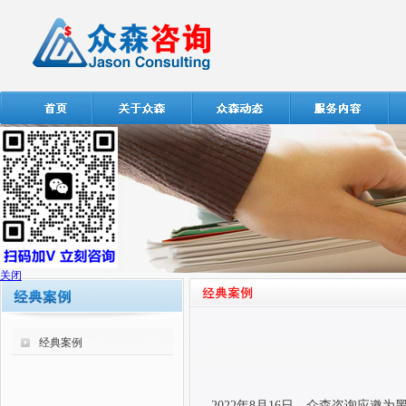
关闭
经典案例
2022
年
8
月
16
日，众森咨询应邀为