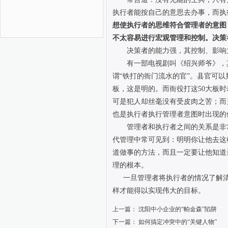
执行者能按自己的意思去办事，而执
想使执行者的思维符合管理者的意图
不太容易进行宏观管理和控制。决策
决策者的能力强，其控制、影响
有一部电视剧叫《绍兴师爷》，
谓“铁打的衙门流水的官”。县官可
板，这是明的。而衙役打这50大板
可是犯人却丝毫没有受皮肉之苦；而
也是执行者执行管理者意图时出现的
管理者和执行者之间的关系是非
代管理中常可见到：明明你让他去这
道做事的方法，而且一定要让他知道
理的根本。
一旦管理者将执行者的情况了解
样才能得以实现伟大的目标。
上一篇：
沈阳中小企业的“帕金森”陷阱
下一篇：
如何搞定冲突中的“关键人物”