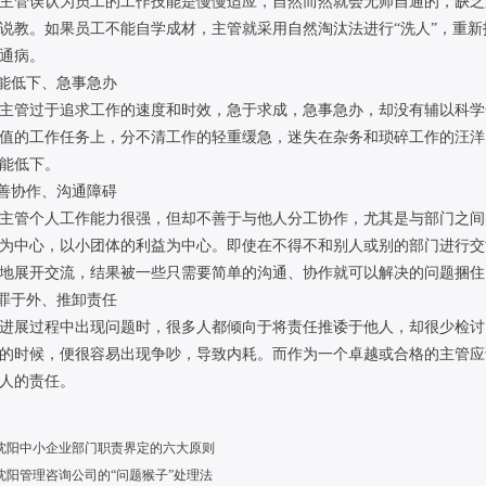
主管误认为员工的工作技能是慢慢适应，自然而然就会无师自通的，缺乏
说教。如果员工不能自学成材，主管就采用自然淘汰法进行“洗人”，重
通病。
效能低下、急事急办
主管过于追求工作的速度和时效，急于求成，急事急办，却没有辅以科学
值的工作任务上，分不清工作的轻重缓急，迷失在杂务和琐碎工作的汪洋
能低下。
不善协作、沟通障碍
主管个人工作能力很强，但却不善于与他人分工协作，尤其是与部门之间
为中心，以小团体的利益为中心。即使在不得不和别人或别的部门进行交
地展开交流，结果被一些只需要简单的沟通、协作就可以解决的问题捆住
归罪于外、推卸责任
进展过程中出现问题时，很多人都倾向于将责任推诿于他人，却很少检讨
的时候，便很容易出现争吵，导致内耗。而作为一个卓越或合格的主管应
人的责任。
沈阳中小企业部门职责界定的六大原则
沈阳管理咨询公司的“问题猴子”处理法