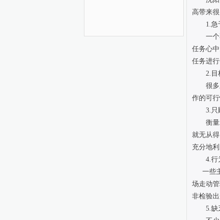
高带来很
1.
一个
任务心中
任务进行
2.
很多
作的可行
3.
衡量
就无从得
充分地利
4.
一些
场走动管
非检验出
5.