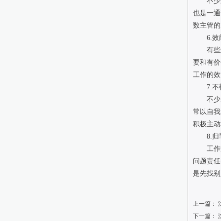
不少
也是一通
数主管的
6.
有些
要和有价
工作的效
7.
不少
常以自我
积极主动
8.
工作
问题责任
是先找别
上一篇：
下一篇：