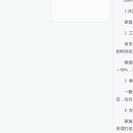
1.
决
家族
2.
工
有关
的时间在
根据
～
90%
，
3.
奉
一般
店，往往
4.
合
家族
所谓打仗