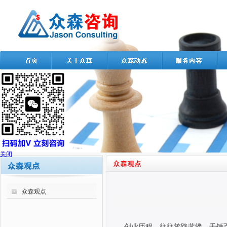
关闭
众森观点
创业历程，往往筚路蓝缕、千锤