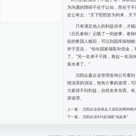
为沟通的障碍不在于认知，而在于不
史公有云：“天下熙熙皆为利来，天下
只有满足他人的利益诉求，才能
《吕氏春秋》记载了一则故事。春秋
役的鲁国人赎回，可以到国库报销赎
评子贡说：
“你向国家领取补偿金，
了。”另一名弟子子路，救起一名溺
落水者了。”
沈阳众森企业管理咨询公司看到
情澎湃的演说，煞有介事的道理，可
大家得不到利益，自然各奔东西。有
讲道理。
上一篇：
沈阳企业容易走入误区的两种模
下一篇：
沈阳企业KPI必须能“动起来”