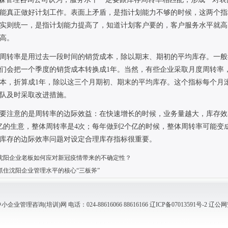
能真正做好计划工作。表面上矛盾，是指计划能力不够的时候，这两个指
实则统一，是指计划能力提高了，知道计划客户要的，客户服务水平就高
高。
周转率是用过去一段时间的销货成本，除以期末、期初的平均库存。一般
们会把一个季度的销货成本转换成
1
年。当然，有些企业采取月度周转率
本，折算成
1
年，除以这三个月期初、期末的平均库存。这个指标每个月
队及时采取改进措施。
要注意的是周转率的边际效益：在快速增长的时候，业务量越大，库存效
亿的生意，整体周转率是
4
次；每年做到
2
个亿的时候，整体周转率可能变
库存的边际效率问题对设定合理库存指标很重要。
沈阳企业老板如何应对新冠疫情带来的不确定性？
抓住沈阳企业管理水平的核心“三板斧”
管理咨询(培训)网 电话：024-88616066 88616166
辽ICP备07013591号-2
辽公网安备