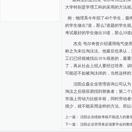
大学特别是学理工科的采用的方法就
例：物理系今年招了
40
个学生，最
的学生做出
7
道，那么
7
道题的学生就
考试最好的学生做出
10
道，那么
10
道
杰克·韦尔奇曾介绍通用电气使
称之为末位淘汰法。他最后也承认，
工们已经很难找出
10
％很差的，最重
了，再从社会上招人要经过培养、训
可能还不如被淘汰掉的，当然这样的
沈阳众森企业管理咨询公司认为
淘汰之后很容易找到替换者；第二个
市场上劳动力比较丰裕，同时劳动者
很少，就不能采用这样的方法。所以
上一篇：
沈阳企业绩效考核不能进入的量
下一篇：
沈阳企业管理者必须要学会的教