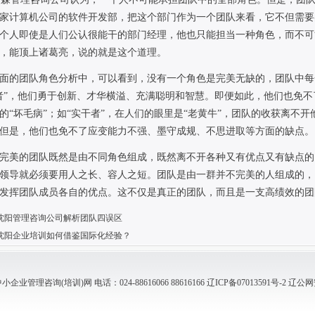
家计算机公司的软件开发部，把这个部门作为一个团队来看，它不但需要
个人即使是人们公认很能干的部门经理，他也只能担当一种角色，而不可
，能顶上诸葛亮，说的就是这个道理。
面的团队角色分析中，可以看到，没有一个角色是完美无缺的，团队中每
者”，他们勇于创新、才华横溢、充满聪明和智慧。即便如此，他们也免
的“坏毛病”；如“实干者”，在人们的眼里是“老黄牛”，团队的收获离不
但是，他们也免不了应变能力不强、墨守成规、不思进取等方面的缺点。
完美的团队既然是由不同角色组成，既然离不开各种又有优点又有缺点的
领导就必须要用人之长、容人之短。团队是由一群并不完美的人组成的，
发挥团队成员各自的优点。这不仅是真正的团队，而且是一支高绩效的团
沈阳管理咨询公司解析团队四误区
沈阳企业培训如何借鉴国际化经验？
管理咨询(培训)网 电话：024-88616066 88616166
辽ICP备07013591号-2
辽公网安备