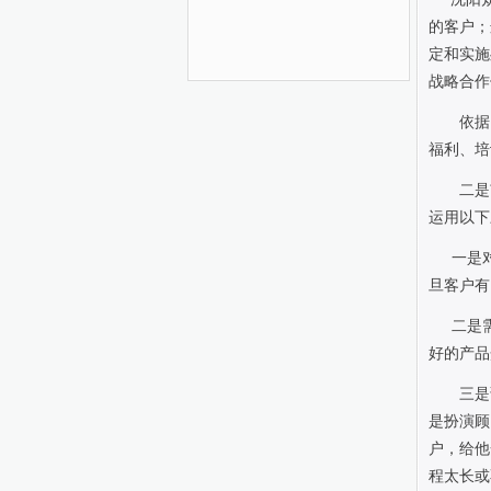
的客户；
定和实施
战略合作
依据
福利、培
二是
运用以下
一是
旦客户有
二是
好的产品
三是
是扮演顾
户，给他
程太长或