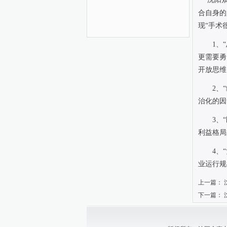
合自身的
现“手术
1
、
更需要勇
开放思维
2
、
治化的因
3
、
利益格局
4
、
业运行规
上一篇：
下一篇：