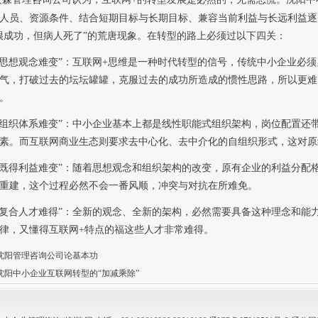
人员、资源条件、结合短期目标与长期目标、兼容当前利益与长远利益逐
很成功，但病人死了”的荒唐现象。在转型的路上必须过以下四关：
“思想观念难变”：互联网
+
思维是一种时代转型的信号，传统中小企业必须
气，打破过去的坛坛罐罐，克服过去的成功所造成的惯性思路，所以更难
。
“组织体系难变”：中小企业基本上都是线性职能式组织架构，岗位配置还
素。而互联网商业生态则要求去中心化、去中介化的自组织形式，这对原
“既得利益难变”：随着思想观念和组织架构的改变，原有企业的利益分配
重建，这个过程必然不会一番风顺，冲突与对抗在所难免。
“复合人才难得”：全新的观念、全新的架构，必然需要具备这种理念和能
律，又懂得互联网
+
特点的福这些人才非常难得。
沈阳管理咨询公司论基本功
沈阳中小企业互联网转型的“加减乘除”