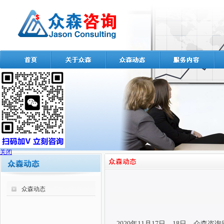
关闭
众森动态
2020
年
11
月
17
日、
18
日，众森咨询