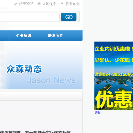
始于2005
立足辽宁
服务东北
关闭
的考核制度，有一套符合实际的指标体