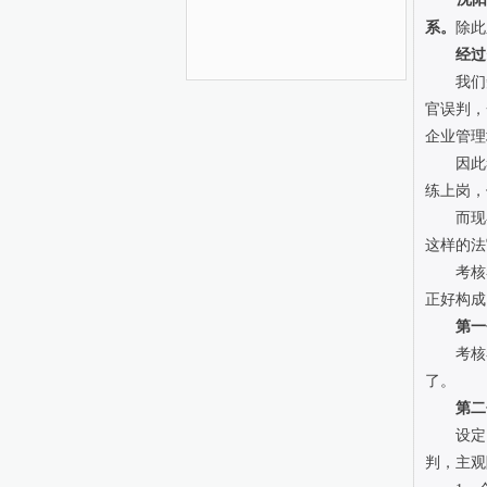
系。
除此
经过
我们知
官误判，
企业管理
因此考
练上岗，
而现在
这样的法
考核者
正好构成
第一
考核者
了。
第二
设定了
判，主观