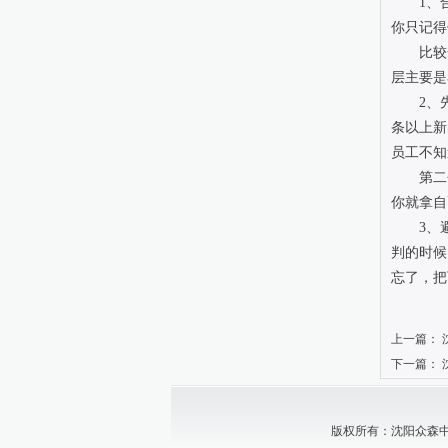
1、合
你只记得
比较合
层主要是
2、先
条以上新
员工不知
第二个
你就拿自
3、避
判的时候
忘了，把
上一篇：
下一篇：
版权所有：沈阳众森中小企业