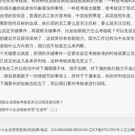
理安排考核期。有两种情况很容易造成绩效观察的失败：一种是考核时间
你感兴趣的或者你印象最深的事情。一种是考核太频繁，使考核流于形式
理的安排是，普通的员工按月度考核，中层按照季度，高层按照年度。
看阶段性目标的达成，执行层的员工要么是关注目标，要么就关注过程。
设定关键事件，再观察关键事件。比如创新能力怎么考核呢？可以先设定
的建议并且获得采纳了，这就算你有创新能力。因为工作过程当中会发生
道朝什么方向努力，我们也不知道怎么来判断。
关键要点就是，所谓的关键事件一定要在设定考核标准的时候就要让员
己设定的这几条来评判他，这种考核就毫无意义了。
免在工作过程当中对下属喋喋不休、指手划脚。对下属的执行能力不放心
，很容易着眼于一些很细节的事情上，而对于下属来说，你的评判也往往
下属要补的短板也给忘了，所以我们要对考核者进行训练。
沈阳企业绩效考核该关注过程还是结果？
沈阳中小企业绩效管理“五连环”（二）
管理咨询(培训)网 电话：024-88616066 88616166
辽ICP备07013591号-2
辽公网安备