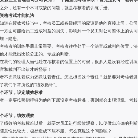
之外，还有一个不可或缺的问题，就是考核者的训练手册。
资格考试才能执法
道在绩效考核当中，考核员工或各级经理的应该是他的直接上司，公司
一方面可能给员工造成利益的损失，影响到一个员工对公司整体上的认同
埋下隐患。
核者的训练手册非常重要。考核者往往处于一个法官或裁判的位置，法
他才能做出比较公正的、专业的判断。
我们的经理人当他处在考核者的位置上的时候，很多人是没有经过训练
官和裁判不出错才叫怪事！
不光意味着权力还意味着责任。怎么担当这个责任？就是要对考核者进
了我们平常所说的“绩效循环”。
个环节，设定绩效标准
一定要按照指挥链为他的下属设定考核标准，否则就会出现混乱。考核
个环节，绩效观察
绩效的考核标准以后，就要对员工进行绩效观察，以便做出准确的判断
随意性比较大，极易造成下属不服。怎么克服这个问题呢？