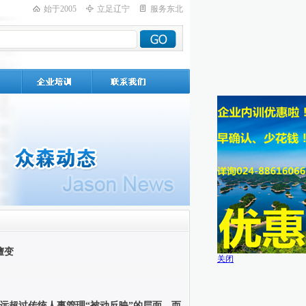
始于2005
立足辽宁
服务东北
嬗变
关闭
远超过传统人事管理“被动反映”的层面，而