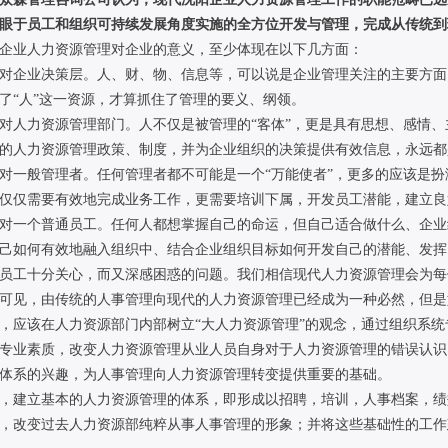
眼于员工和组织可持续发展角度实施的全方位开发与管理，完成从传统到
企业人力资源管理对企业的意义，至少体现在以下几方面：
）对企业决策层。人、财、物、信息等，可以说是企业管理关注的主要方
了“人”这一资源，才算抓住了管理的要义、纲领。
）对人力资源管理部门。人不仅是被管理的“客体”，更是具有思想、感情、
的人力资源管理政策、制度，并为企业组织的决策提供有效信息，永远都
）对一般管理者。任何管理者都不可能是一个“万能使者”，更多的应该是扮
仅仅需要有效地完成业务工作，更需要培训下属，开发员工潜能，建立良
）对一个普通员工。任何人都想掌握自己的命运，但自己适合做什么、企
己如何有效地融入组织中、结合企业组织目标如何开发自己的潜能、发挥
员工十分关心，而又深感困惑的问题。我们相信现代人力资源管理会为每
可见，由传统的人事管理向现代的人力资源管理已经成为一种必然，但是
，应该在人力资源部门内部树立“大人力资源管理”的观念，通过组织系
专业素质，改变人力资源管理从业人员自身对于人力资源管理的错误认识
体系的兴趣，为人事管理向人力资源管理转变提供重要的基础。
，建立基本的人力资源管理的体系，即形成以招聘，培训，人事档案，绩
，改变过去人力资源部纯粹从事人事管理的形象；并将这些基础性的工作