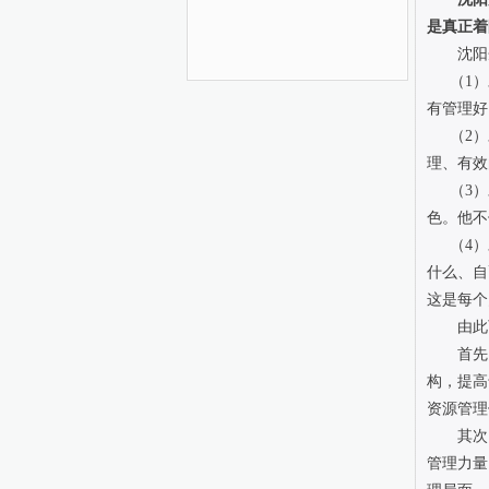
是真正着
沈阳
（1
有管理好
（2
理、有效
（3
色。他不
（4
什么、自
这是每个
由此
首先
构，提高
资源管理
其次
管理力量