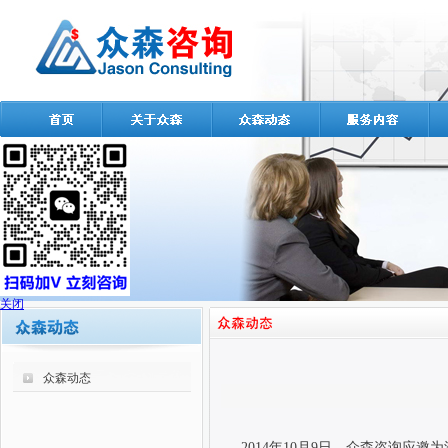
关闭
众森动态
2014
年
10
月
9
日，众森咨询应邀为