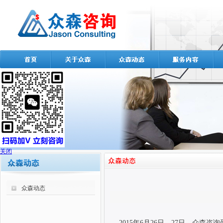
关闭
众森动态
2015
年
6
月
26
日、
27
日，众森咨询