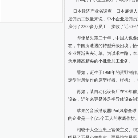
日本经济产业省调查，日本雇佣人
雇佣员工数量来说，中小企业雇佣员
雇佣了
2200
多万员工，接收了近
50%
即使是失落二十年，中国人也要
在，中国所遭遇的转型升级困境，恰
企业逐渐失去订单。为谋求生路，本
为承接高精尖的小批量加工业务。
譬如，诞生于
1968
年的滨野制作
定型时所制作的原型样板、样机），
再如，某自动化设备厂在
70
年前
设备，近年来更是涉足半导体设备制
苹果的音乐播放器
iPod
风靡全球
的企业是一个仅
5
个工人的家庭作坊
相较于大企业患上官僚主义、积
阐释了不是小如炮灰，而是灿如星辰