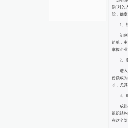
励“对的
段，确定
1
、
初创
简单，主
掌握企业
2
、
进入
份额成为
才，尤其
3
、
成熟
组织结构
在这个阶