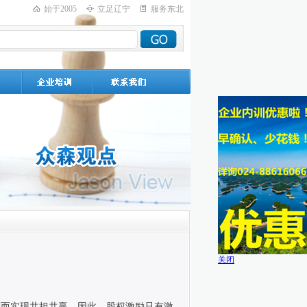
始于2005
立足辽宁
服务东北
关闭
进而实现共担共赢。因此，股权激励只有激