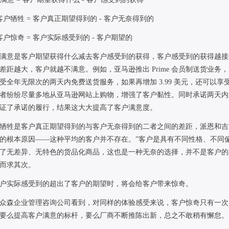
客户牺牲
=
客户真正期望得到的
-
客户无奈得到的
客户惊奇
=
客户实际感受到的
-
客户期望的
满意是客户期望获得什么减去客户感受到的获得，客户感受到的获得越接
差距越大，客户就越不满意。例如，亚马逊推出
Prime
会员制送货业务，
受全年无限次的两天内免费送货服务，如果再增加
3.99
美元，还可以享
者纷纷尽量多地从亚马逊网站上购物，增强了客户黏性。同时承诺两天内
证了承诺的履行，结果这大大提高了客户满意度。
牺牲是客户真正期望得到的与客户无奈得到的二者之间的差距，派恩和吉
的根本原因——这种平均的客户并不存在。”客户是具有不同性格、不同
了无差异、无特色的货品化商品，这也是一种无奈的选择，并不是客户的
而求其次。
户实际感受到的超出了客户的期望时，将会给客户带来惊奇。
众森企业管理咨询公司看到，对同样的体验感受来说，客户惊奇只有一次
要么提高客户满意的标杆，要么厂商不断推陈出新，总之不敢稍有懈怠。