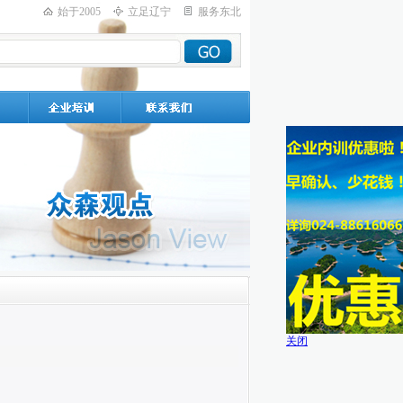
始于2005
立足辽宁
服务东北
关闭