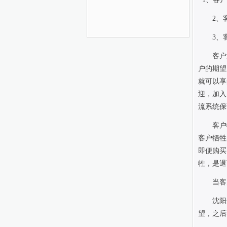
2
、
3
、
客户
户的期望
就可以享
迎，加入
流系统保
客户
客户牺牲
即便购买
牲，是退
当客
沈阳
望，之后